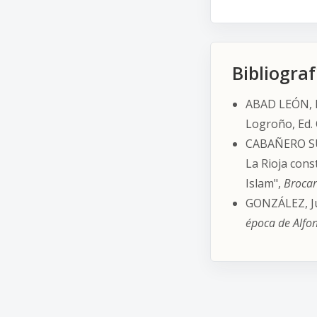
Bibliogra
ABAD LEÓN, F
Logroño, Ed. 
CABAÑERO SUB
La Rioja cons
Islam",
Brocar
GONZÁLEZ, Ju
época de Alfon