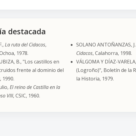
fía destacada
.,
La ruta del Cidacos
,
SOLANO ANTOÑANZAS, J.
Ochoa, 1978.
Cidacos
, Calahorra, 1998.
IZA, B., "Los castillos en
VÁLGOMA Y DÍAZ-VARELA, D
truidos frente al dominio del
(Logroño)", Boletín de la 
, 1990.
la Historia, 1979.
lio,
El reino de Castilla en la
so VIII
, CSIC, 1960.