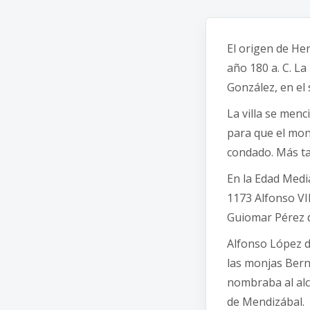
El origen de Her
año 180 a. C. L
González, en el s
La villa se menc
para que el mon
condado. Más tar
En la Edad Media
1173 Alfonso VI
Guiomar Pérez d
Alfonso López d
las monjas Bern
nombraba al alc
de Mendizábal.