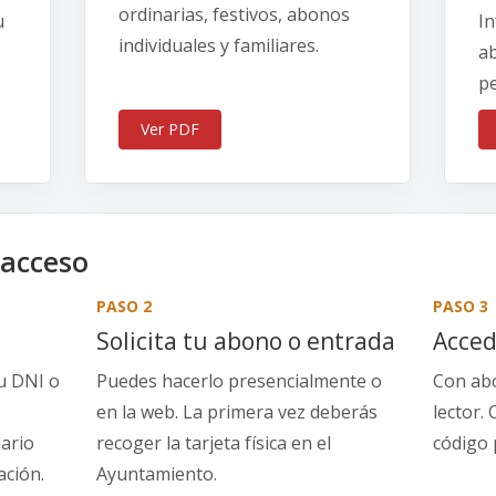
ordinarias, festivos, abonos
u
In
individuales y familiares.
a
pe
Ver PDF
 acceso
PASO 2
PASO 3
Solicita tu abono o entrada
Acced
u DNI o
Puedes hacerlo presencialmente o
Con abo
en la web. La primera vez deberás
lector.
ario
recoger la tarjeta física en el
código 
ción.
Ayuntamiento.